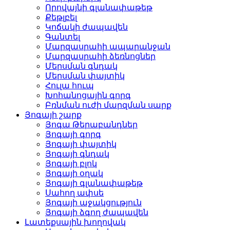
Որովայնի գլանափաթեթ
Քեթլբել
Կոճակի ժապավեն
Գանտել
Մարզասրահի ապարանջան
Մարզասրահի ձեռնոցներ
Մերսման գնդակ
Մերսման փայտիկ
Հուլա հուպ
Խոհանոցային գորգ
Բռնման ուժի մարզման սարք
Յոգայի շարք
Յոգա Թերաբանդներ
Յոգայի գորգ
Յոգայի փայտիկ
Յոգայի գնդակ
Յոգայի բլոկ
Յոգայի օղակ
Յոգայի գլանափաթեթ
Սահող ափսե
Յոգայի աջակցություն
Յոգայի ձգող ժապավեն
Լատեքսային խողովակ