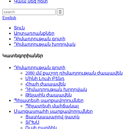
Կապ մեզ հետ
English
Տուն
Արտադրանքներ
Դիմադրության գոտի
Դիմադրության խողովակ
Կատեգորիաներ
Դիմադրության գոտի
2080 մմ քաշող դիմադրության ժապավեն
Մինի Լուփ Բենդ
Հիպի ժապավեն
Դիմադրության խողովակ
Թելային ժապավեն
Պիլատեսի սարքավորումներ
Պիլատեսի մահճակալ
Մարզասրահի սարքավորումներ
Ցատկապարով ցատկ
ՏՐԽՍ
Ուսի բարձիկ