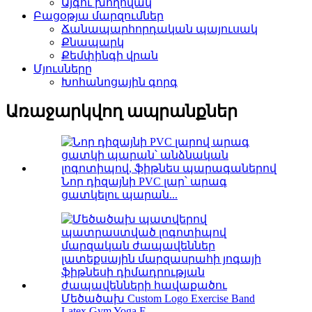
Այգու խողովակ
Բացօթյա մարզումներ
Ճանապարհորդական պայուսակ
Քնապարկ
Քեմփինգի վրան
Մյուսները
Խոհանոցային գորգ
Առաջարկվող ապրանքներ
Նոր դիզայնի PVC լար՝ արագ
ցատկելու պարան...
Մեծածախ Custom Logo Exercise Band
Latex Gym Yoga F ...