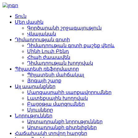
Տուն
Մեր մասին
Գործարանի շրջագայություն
Վկայական
Դիմադրության գոտի
Դիմադրության գոտի քաշեք վերև
Մինի Լուփ Բենդ
Հիպի ժապավեն
Դիմադրության խողովակ
Պիլատեսի ռեֆորմատոր
Պիլատեսի մահճակալ
Յոգայի շարք
Այլ ապրանքներ
Մարզասրահի սարքավորումներ
Լատեքսային խողովակ
Բացօթյա մարզումներ
Մյուսները
Նորություններ
Արտադրանքի նորություններ
Արտադրանքի գիտելիքներ
Հաճախակի տրվող հարցեր