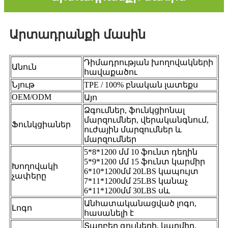
Արտադրանքի մասին
Դիմադրության խողովակների
Անուն
հավաքածու
Նյութ
TPE / 100% բնական լատեքս
OEM/ODM
Այո
Ձգումներ, ֆունկցիոնալ
մարզումներ, վերականգնում,
Ֆունկցիաներ
ուժային մարզումներ և
մարզումներ
5*8*1200 մմ 10 ֆունտ դեղին
5*9*1200 մմ 15 ֆունտ կարմիր
Խողովակի
6*10*1200մմ 20LBS կապույտ
չափերը
7*11*1200մմ 25LBS կանաչ
6*11*1200մմ 30LBS սև
Անհատականացված լոգո,
Լոգո
հասանելի է
Տարբեր գույների, կարմիր,