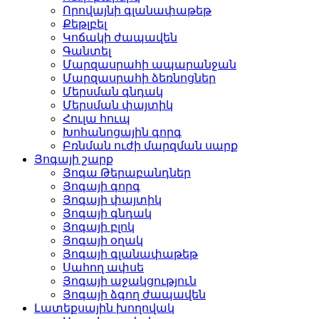
Որովայնի գլանափաթեթ
Քեթլբել
Կոճակի ժապավեն
Գանտել
Մարզասրահի ապարանջան
Մարզասրահի ձեռնոցներ
Մերսման գնդակ
Մերսման փայտիկ
Հուլա հուպ
Խոհանոցային գորգ
Բռնման ուժի մարզման սարք
Յոգայի շարք
Յոգա Թերաբանդներ
Յոգայի գորգ
Յոգայի փայտիկ
Յոգայի գնդակ
Յոգայի բլոկ
Յոգայի օղակ
Յոգայի գլանափաթեթ
Սահող ափսե
Յոգայի աջակցություն
Յոգայի ձգող ժապավեն
Լատեքսային խողովակ