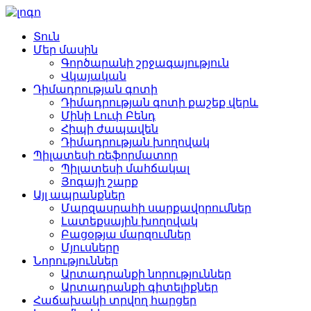
Տուն
Մեր մասին
Գործարանի շրջագայություն
Վկայական
Դիմադրության գոտի
Դիմադրության գոտի քաշեք վերև
Մինի Լուփ Բենդ
Հիպի ժապավեն
Դիմադրության խողովակ
Պիլատեսի ռեֆորմատոր
Պիլատեսի մահճակալ
Յոգայի շարք
Այլ ապրանքներ
Մարզասրահի սարքավորումներ
Լատեքսային խողովակ
Բացօթյա մարզումներ
Մյուսները
Նորություններ
Արտադրանքի նորություններ
Արտադրանքի գիտելիքներ
Հաճախակի տրվող հարցեր