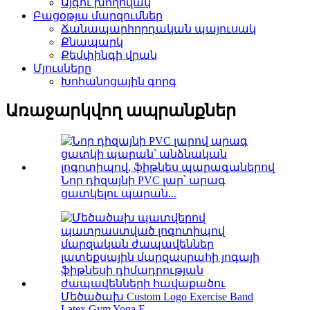
Այգու խողովակ
Բացօթյա մարզումներ
Ճանապարհորդական պայուսակ
Քնապարկ
Քեմփինգի վրան
Մյուսները
Խոհանոցային գորգ
Առաջարկվող ապրանքներ
Նոր դիզայնի PVC լար՝ արագ
ցատկելու պարան...
Մեծածախ Custom Logo Exercise Band
Latex Gym Yoga F ...