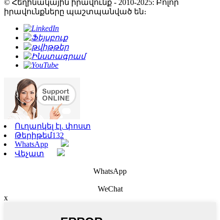
© Հեղինակային իրավունք - 2010-2025: Բոլոր
իրավունքները պաշտպանված են։
Ուղարկել էլ. փոստ
Թերիթեմ132
WhatsApp
Վեչատ
WhatsApp
WeChat
x