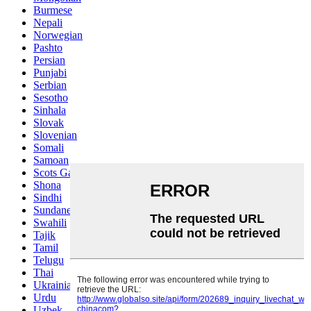
Burmese
Nepali
Norwegian
Pashto
Persian
Punjabi
Serbian
Sesotho
Sinhala
Slovak
Slovenian
Somali
Samoan
Scots Gaelic
Shona
Sindhi
Sundanese
Swahili
Tajik
Tamil
Telugu
Thai
Ukrainian
Urdu
Uzbek