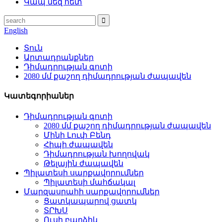
Կապ մեզ հետ
English
Տուն
Արտադրանքներ
Դիմադրության գոտի
2080 մմ քաշող դիմադրության ժապավեն
Կատեգորիաներ
Դիմադրության գոտի
2080 մմ քաշող դիմադրության ժապավեն
Մինի Լուփ Բենդ
Հիպի ժապավեն
Դիմադրության խողովակ
Թելային ժապավեն
Պիլատեսի սարքավորումներ
Պիլատեսի մահճակալ
Մարզասրահի սարքավորումներ
Ցատկապարով ցատկ
ՏՐԽՍ
Ուսի բարձիկ