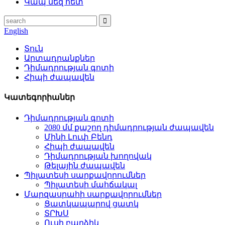
Կապ մեզ հետ
English
Տուն
Արտադրանքներ
Դիմադրության գոտի
Հիպի ժապավեն
Կատեգորիաներ
Դիմադրության գոտի
2080 մմ քաշող դիմադրության ժապավեն
Մինի Լուփ Բենդ
Հիպի ժապավեն
Դիմադրության խողովակ
Թելային ժապավեն
Պիլատեսի սարքավորումներ
Պիլատեսի մահճակալ
Մարզասրահի սարքավորումներ
Ցատկապարով ցատկ
ՏՐԽՍ
Ուսի բարձիկ