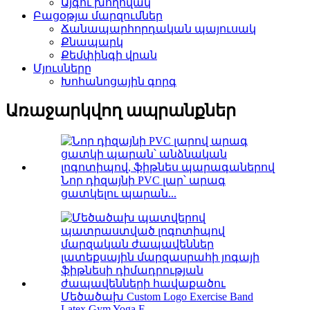
Այգու խողովակ
Բացօթյա մարզումներ
Ճանապարհորդական պայուսակ
Քնապարկ
Քեմփինգի վրան
Մյուսները
Խոհանոցային գորգ
Առաջարկվող ապրանքներ
Նոր դիզայնի PVC լար՝ արագ
ցատկելու պարան...
Մեծածախ Custom Logo Exercise Band
Latex Gym Yoga F ...