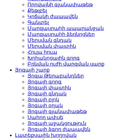
Որովայնի գլանափաթեթ
Քեթլբել
Կոճակի ժապավեն
Գանտել
Մարզասրահի ապարանջան
Մարզասրահի ձեռնոցներ
Մերսման գնդակ
Մերսման փայտիկ
Հուլա հուպ
Խոհանոցային գորգ
Բռնման ուժի մարզման սարք
Յոգայի շարք
Յոգա Թերաբանդներ
Յոգայի գորգ
Յոգայի փայտիկ
Յոգայի գնդակ
Յոգայի բլոկ
Յոգայի օղակ
Յոգայի գլանափաթեթ
Սահող ափսե
Յոգայի աջակցություն
Յոգայի ձգող ժապավեն
Լատեքսային խողովակ