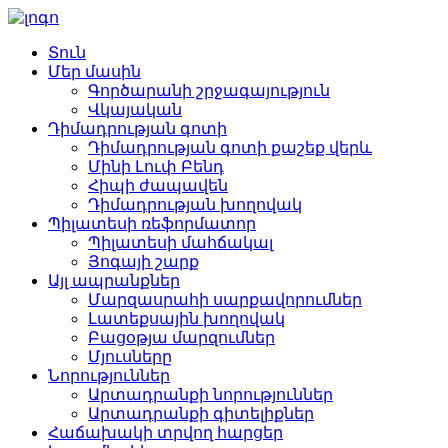
Տուն
Մեր մասին
Գործարանի շրջագայություն
Վկայական
Դիմադրության գոտի
Դիմադրության գոտի քաշեք վերև
Մինի Լուփ Բենդ
Հիպի ժապավեն
Դիմադրության խողովակ
Պիլատեսի ռեֆորմատոր
Պիլատեսի մահճակալ
Յոգայի շարք
Այլ ապրանքներ
Մարզասրահի սարքավորումներ
Լատեքսային խողովակ
Բացօթյա մարզումներ
Մյուսները
Նորություններ
Արտադրանքի նորություններ
Արտադրանքի գիտելիքներ
Հաճախակի տրվող հարցեր