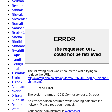
Serbian
Sesotho
Sinhala
Slovak
Slovenian
Somali
Samoan
Scots Gaelic
Shona
Sindhi
Sundanese
Swahili
Tajik
Tamil
Telugu
Thai
Ukrainian
Urdu
Uzbek
Vietnamese
Welsh
Xhosa
Yiddish
Yoruba
Zulu